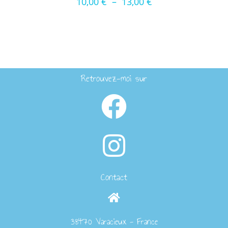
10,00
€
–
13,00
€
Retrouvez-moi sur
Contact
38470 Varacieux - France