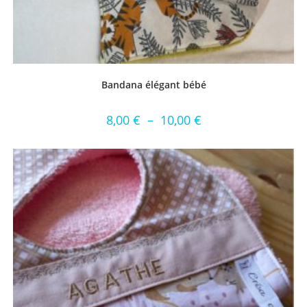
Bandana élégant bébé
8,00
€
–
10,00
€